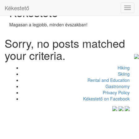
Kékestető
Kékestető
Toggl
navig
Magasan a legjobb, minden évszakban!
Sorry, no posts matched
your criteria.
Hiking
Skiing
Rental and Education
Gastronomy
Privacy Policy
Kékestető on Facebook