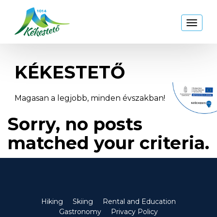
Kékestető
Toggl
naviga
KÉKESTETŐ
Magasan a legjobb, minden évszakban!
Sorry, no posts
matched your criteria.
Hiking
Skiing
Rental and Education
Gastronomy
Privacy Policy