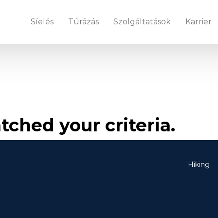
Síelés
Túrázás
Szolgáltatások
Karrier
tched your criteria.
Hiking