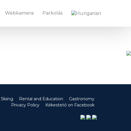
Webkamera
Parkolás
Skiing
Rental and Education
Gastronomy
Privacy Policy
Kékestető on Facebook