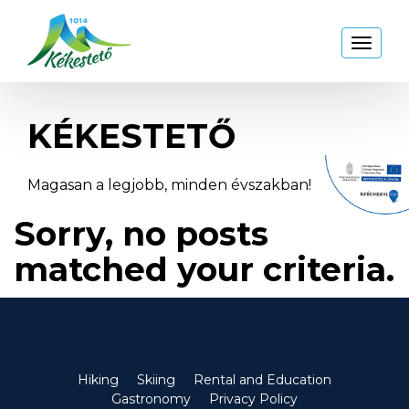
Kékestető
Toggl
naviga
KÉKESTETŐ
Magasan a legjobb, minden évszakban!
Sorry, no posts
matched your criteria.
Hiking
Skiing
Rental and Education
Gastronomy
Privacy Policy