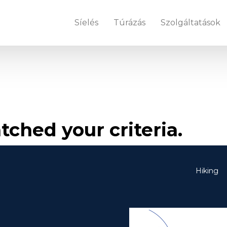
Síelés
Túrázás
Szolgáltatások
tched your criteria.
Hiking