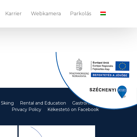
Karrier
Webkamera
Parkolás
Skiing
Rental and Education
Gastronomy
Privacy Policy
Kékestető on Facebook